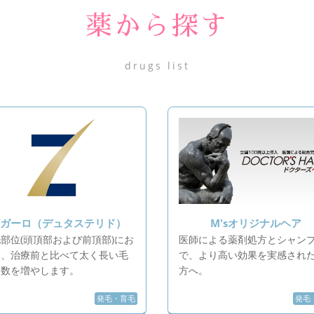
薬から探す
drugs list
ザガーロ（デュタステリド）
M'sオリジナルヘア
部位(頭頂部および前頂部)にお
医師による薬剤処方とシャン
て、治療前と比べて太く長い毛
で、より高い効果を実感され
本数を増やします。
方へ。
発毛・育毛
発毛