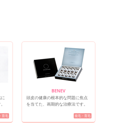
BENEV
然に
頭皮の健康の根本的な問題に焦点
す。
を当てた、画期的な治療法です。
・育毛
発毛・育毛