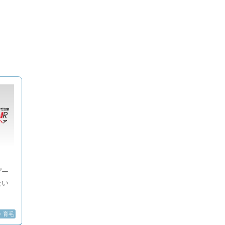
プー
たい
・育毛