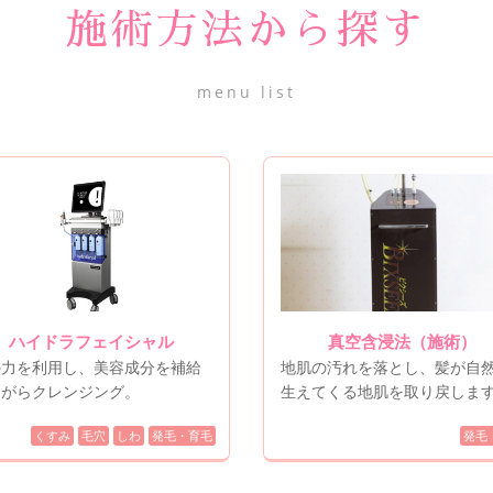
施術方法から探す
menu list
ハイドラフェイシャル
真空含浸法（施術）
の力を利用し、美容成分を補給
地肌の汚れを落とし、髪が自
ながらクレンジング。
生えてくる地肌を取り戻しま
くすみ
毛穴
しわ
発毛・育毛
発毛