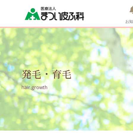
お知
発毛・育毛
hair growth